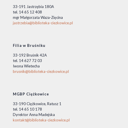
33-191 Jastrzębia 180A
tel. 14 65 12 408
mgr Małgorzata Waza-Zięcina
jastrzebia@biblioteka-ciezkowice.pl
Filia w Bruśniku
33-192 Bruśnik 42A
tel. 14 627 72 03
Iwona Wietecha
brusnik@biblioteka-ciezkowice.pl
MGBP Ciężkowice
33-190 Ciężkowice, Ratusz 1
tel. 14 65 10 178
Dyrektor Anna Madejska
kontakt@biblioteka-ciezkowice.pl