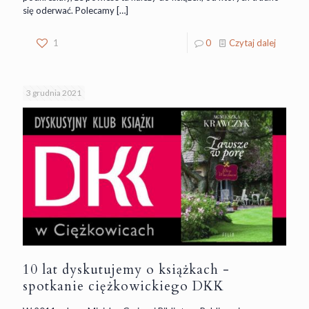
się oderwać. Polecamy
[…]
1
0
Czytaj dalej
3 grudnia 2021
10 lat dyskutujemy o książkach -
spotkanie ciężkowickiego DKK