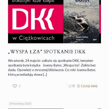
„WYSPA ŁZA” SPOTKANIE DKK
We wtorek, 24 maja br. odbyło się spotkanie DKK, tematem
spotkania była książka Joanny Bator, „Wyspa łza”. Znikła bez
śladu. Opowieść o mrocznej bliźniaczce. Co robi Joanna Bator,
którą prześladują słowa
[…]
1
0
Czytaj dalej
29 kwietnia 2022