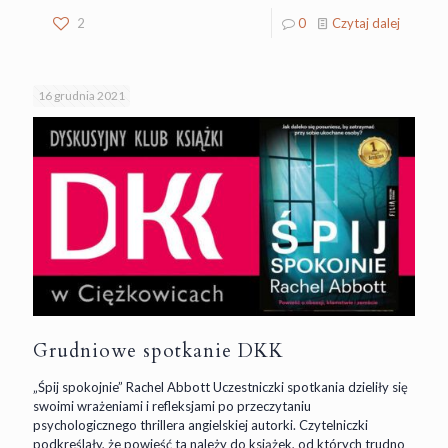
2
0
Czytaj dalej
16 grudnia 2021
Grudniowe spotkanie DKK
„Śpij spokojnie” Rachel Abbott Uczestniczki spotkania dzieliły się
swoimi wrażeniami i refleksjami po przeczytaniu
psychologicznego thrillera angielskiej autorki. Czytelniczki
podkreślały, że powieść ta należy do książek, od których trudno