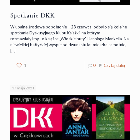
Spotkanie DKK
W upalne środowe popołudnie – 23 czerwca, odbyło się kolejne
spotkanie Dyskusyjnego Klubu Książki, na którym
rozmawiałyśmy o książce „Włoskie buty” Henninga Mankella. Na
niewielkiej bałtyckiej wyspie od dwunastu lat mieszka samotnie,
[…]
1
0
Czytaj dalej
17 maja 2021