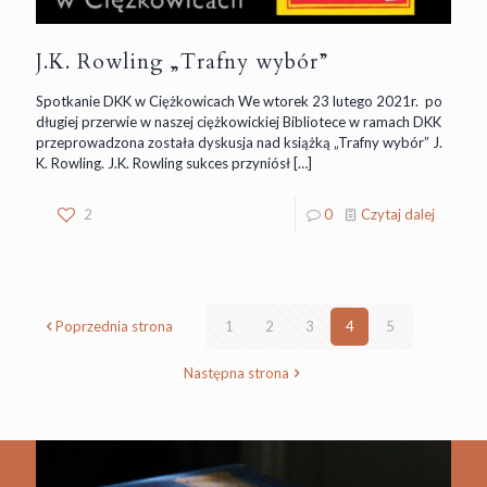
J.K. Rowling „Trafny wybór”
Spotkanie DKK w Ciężkowicach We wtorek 23 lutego 2021r. po
długiej przerwie w naszej ciężkowickiej Bibliotece w ramach DKK
przeprowadzona została dyskusja nad książką „Trafny wybór” J.
K. Rowling. J.K. Rowling sukces przyniósł
[…]
2
0
Czytaj dalej
Poprzednia strona
1
2
3
4
5
Następna strona