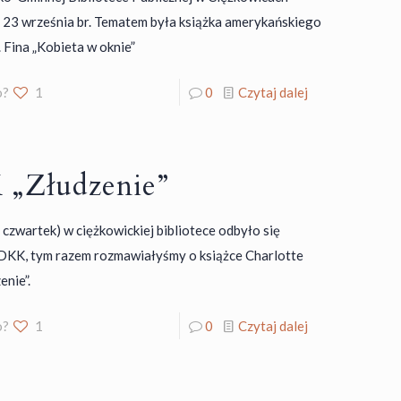
ę 23 września br. Tematem była książka amerykańskiego
. Fina „Kobieta w oknie”
o?
1
0
Czytaj dalej
„Złudzenie”
 czwartek) w ciężkowickiej bibliotece odbyło się
DKK, tym razem rozmawiałyśmy o książce Charlotte
enie”.
o?
1
0
Czytaj dalej