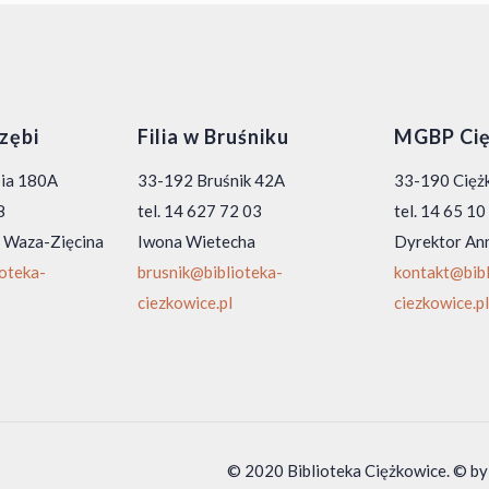
rzębi
Filia w Bruśniku
MGBP Cię
bia 180A
33-192 Bruśnik 42A
33-190 Ciężk
8
tel. 14 627 72 03
tel. 14 65 1
 Waza-Zięcina
Iwona Wietecha
Dyrektor An
ioteka-
brusnik@biblioteka-
kontakt@bibl
ciezkowice.pl
ciezkowice.pl
© 2020 Biblioteka Ciężkowice. © by