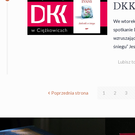
DKK 
We wtorek,
spotkanie
wzruszając
śniegu” Je
Lubisz t
Poprzednia strona
1
2
3