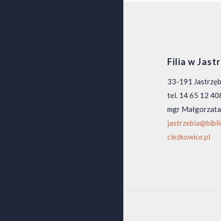
Filia w Jast
33-191 Jastrzę
tel. 14 65 12 40
mgr Małgorzata
jastrzebia@bibl
ciezkowice.pl