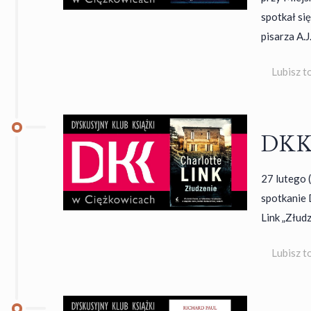
spotkał si
pisarza A.J
Lubisz t
DKK 
27 lutego (
spotkanie 
Link „Złudz
Lubisz t