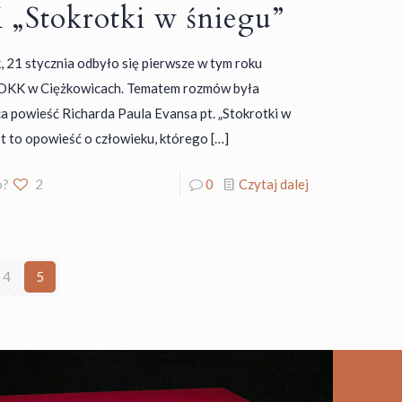
„Stokrotki w śniegu”
 21 stycznia odbyło się pierwsze w tym roku
 DKK w Ciężkowicach. Tematem rozmów była
a powieść Richarda Paula Evansa pt. „Stokrotki w
st to opowieść o człowieku, którego
[…]
o?
2
0
Czytaj dalej
4
5