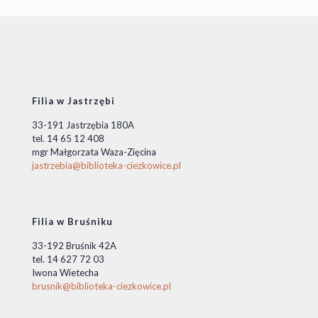
Filia w Jastrzębi
33-191 Jastrzębia 180A
tel. 14 65 12 408
mgr Małgorzata Waza-Zięcina
jastrzebia@biblioteka-ciezkowice.pl
Filia w Bruśniku
33-192 Bruśnik 42A
tel. 14 627 72 03
Iwona Wietecha
brusnik@biblioteka-ciezkowice.pl