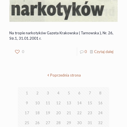
Na tropie narkotyków Gazeta Krakowska ( Tarnowska ), Nr. 26,
Str.1, 31.01.2001 r.
0
0
Czytaj dalej
Poprzednia strona
1
2
3
4
5
6
7
8
9
10
11
12
13
14
15
16
17
18
19
20
21
22
23
24
25
26
27
28
29
30
31
32