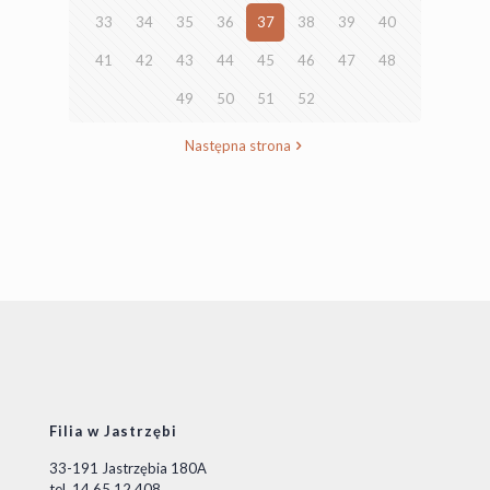
33
34
35
36
37
38
39
40
41
42
43
44
45
46
47
48
49
50
51
52
Następna strona
Filia w Jastrzębi
33-191 Jastrzębia 180A
tel. 14 65 12 408