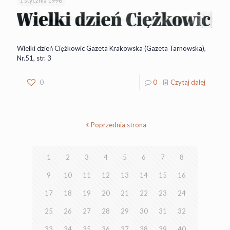
1 stycznia 1998
Wielki dzień Ciężkowic Gazeta Krakowska (Gazeta Tarnowska),
Nr.51, str. 3
0
0
Czytaj dalej
Poprzednia strona
1
2
3
4
5
6
7
8
9
10
11
12
13
14
15
16
17
18
19
20
21
22
23
24
25
26
27
28
29
30
31
32
33
34
35
36
37
38
39
40