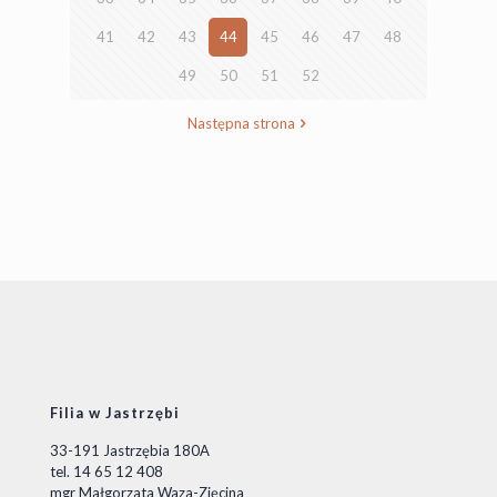
41
42
43
44
45
46
47
48
49
50
51
52
Następna strona
Filia w Jastrzębi
33-191 Jastrzębia 180A
tel. 14 65 12 408
mgr Małgorzata Waza-Zięcina