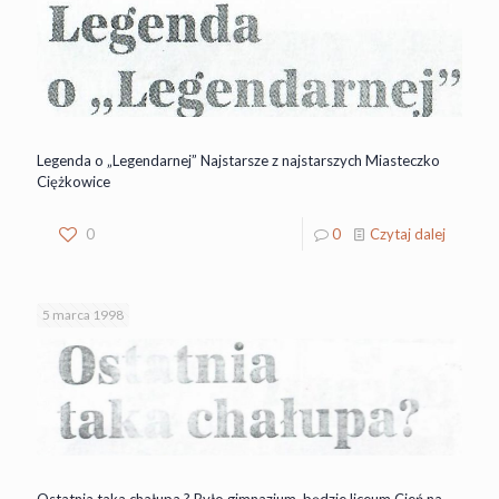
Legenda o „Legendarnej” Najstarsze z najstarszych Miasteczko
Ciężkowice
0
0
Czytaj dalej
5 marca 1998
Ostatnia taka chałupa ? Było gimnazjum, będzie liceum Cień na