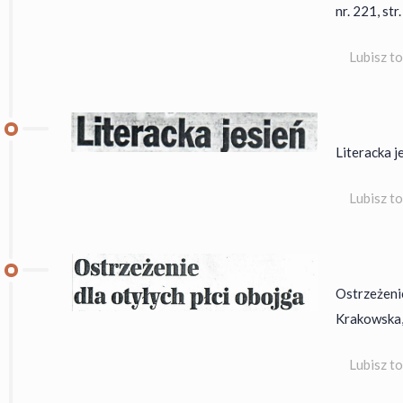
nr. 221, str
Lubisz t
Literacka j
Lubisz t
Ostrzeżeni
Krakowska, 
Lubisz t