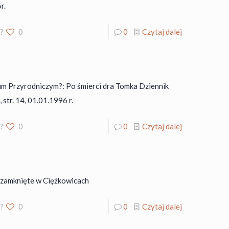
r.
o?
0
0
Czytaj dalej
m Przyrodniczym?: Po śmierci dra Tomka Dziennik
4, str. 14, 01.01.1996 r.
o?
0
0
Czytaj dalej
 zamknięte w Ciężkowicach
o?
0
0
Czytaj dalej