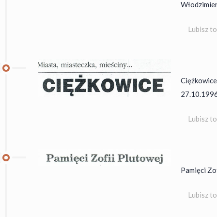
Włodzimierz
Lubisz t
Ciężkowice.
27.10.1996
Lubisz t
Pamięci Zof
Lubisz t