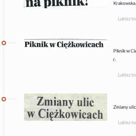
Krakowska, 
Lubisz t
Piknik w C
r.
Lubisz t
Zmiany ulic
Lubisz t