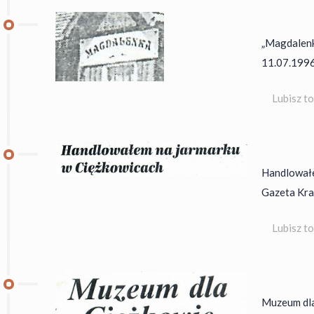
„Magdalenka
11.07.1996
Lubisz t
Handlowałe
Gazeta Krak
Lubisz t
Muzeum dla 