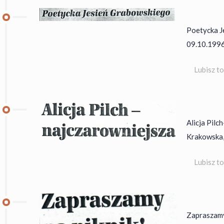
Poetycka J
09.10.1996
Lubisz t
Alicja Pil
Krakowska, 
Lubisz t
Zapraszamy 