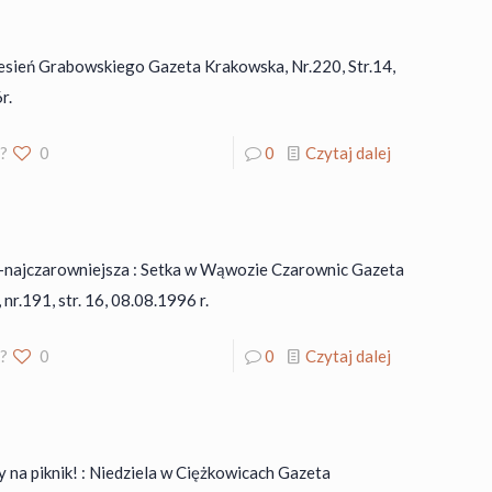
esień Grabowskiego Gazeta Krakowska, Nr.220, Str.14,
r.
o?
0
0
Czytaj dalej
ch-najczarowniejsza : Setka w Wąwozie Czarownic Gazeta
nr.191, str. 16, 08.08.1996 r.
o?
0
0
Czytaj dalej
na piknik! : Niedziela w Ciężkowicach Gazeta