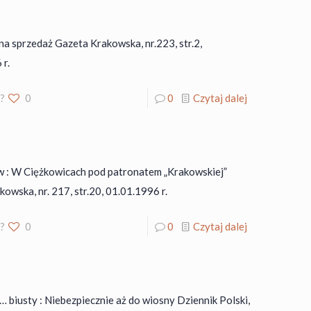
a sprzedaż Gazeta Krakowska, nr.223, str.2,
 r.
o?
0
0
Czytaj dalej
 : W Ciężkowicach pod patronatem „Krakowskiej”
owska, nr. 217, str.20, 01.01.1996 r.
o?
0
0
Czytaj dalej
biusty : Niebezpiecznie aż do wiosny Dziennik Polski,