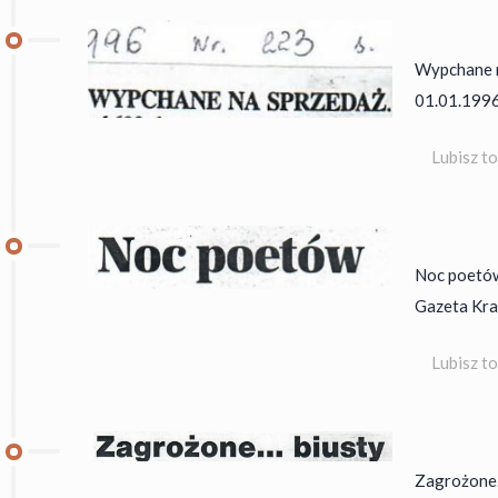
Wypchane n
01.01.1996
Lubisz t
Noc poetów
Gazeta Krak
Lubisz t
Zagrożone… 