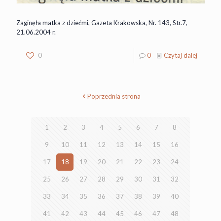
Zaginęła matka z dziećmi, Gazeta Krakowska, Nr. 143, Str.7,
21.06.2004 r.
0
0
Czytaj dalej
Poprzednia strona
1
2
3
4
5
6
7
8
9
10
11
12
13
14
15
16
17
18
19
20
21
22
23
24
25
26
27
28
29
30
31
32
33
34
35
36
37
38
39
40
41
42
43
44
45
46
47
48