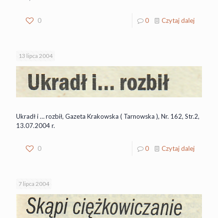
0
0
Czytaj dalej
13 lipca 2004
Ukradł i … rozbił, Gazeta Krakowska ( Tarnowska ), Nr. 162, Str.2,
13.07.2004 r.
0
0
Czytaj dalej
7 lipca 2004