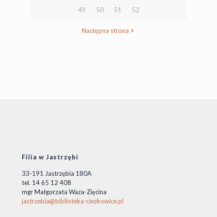
49
50
51
52
Następna strona
Filia w Jastrzębi
33-191 Jastrzębia 180A
tel. 14 65 12 408
mgr Małgorzata Waza-Zięcina
jastrzebia@biblioteka-ciezkowice.pl